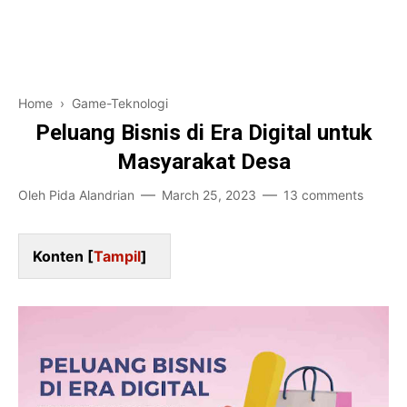
Pendidikan
Financial
Home and Living
Home
›
Game-Teknologi
Game-Teknologi
Peluang Bisnis di Era Digital untuk
Masyarakat Desa
Bisnis Karir
Oleh
Pida Alandrian
March 25, 2023
13 comments
Entertainment
Konten [
Tampil
]