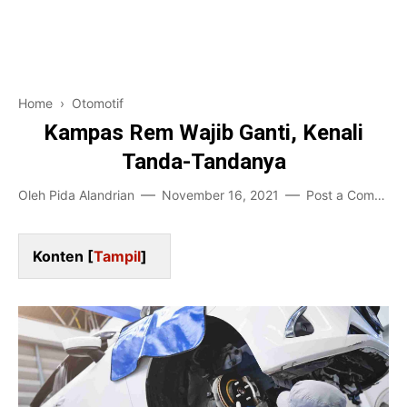
Pendidikan
Financial
Home and Living
Home
›
Otomotif
Game-Teknologi
Kampas Rem Wajib Ganti, Kenali
Tanda-Tandanya
Bisnis Karir
Oleh
Pida Alandrian
November 16, 2021
Post a Comment
Entertainment
Konten [
Tampil
]