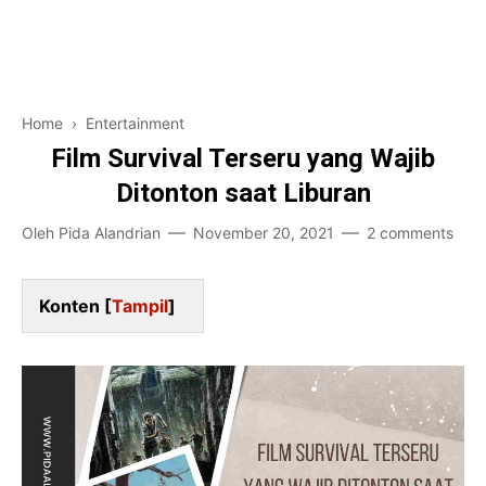
Pendidikan
Financial
Home and Living
Home
›
Entertainment
Game-Teknologi
Film Survival Terseru yang Wajib
Ditonton saat Liburan
Bisnis Karir
Oleh
Pida Alandrian
November 20, 2021
2 comments
Entertainment
Konten [
Tampil
]