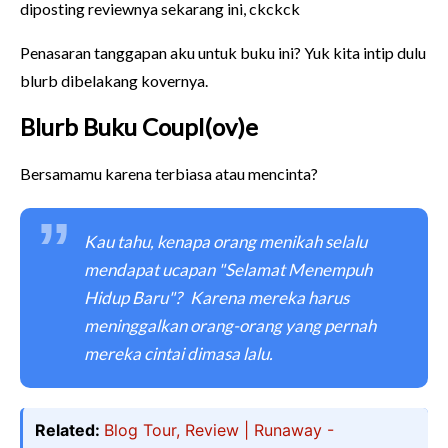
diposting reviewnya sekarang ini, ckckck
Penasaran tanggapan aku untuk buku ini? Yuk kita intip dulu
blurb dibelakang kovernya.
Blurb Buku Coupl(ov)e
Bersamamu karena terbiasa atau mencinta?
Kau tahu, kenapa orang menikah selalu
mendapat ucapan "Selamat Menempuh
Hidup Baru"?
Karena mereka harus
meninggalkan orang-orang yang pernah
mereka cintai dimasa lalu.
Related:
Blog Tour, Review | Runaway -