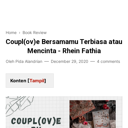
Pendidikan
Financial
Home and Living
Home
›
Book Review
Game-Teknologi
Coupl(ov)e Bersamamu Terbiasa atau
Mencinta - Rhein Fathia
Bisnis Karir
Oleh
Pida Alandrian
December 29, 2020
4 comments
Entertainment
Konten [
Tampil
]