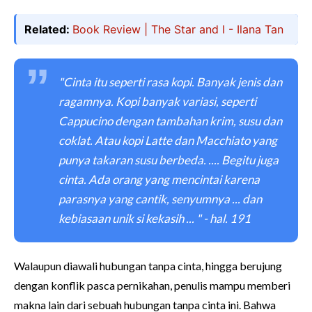
Related:
Book Review | The Star and I - Ilana Tan
"Cinta itu seperti rasa kopi. Banyak jenis dan
ragamnya. Kopi banyak variasi, seperti
Cappucino dengan tambahan krim, susu dan
coklat. Atau kopi Latte dan Macchiato yang
punya takaran susu berbeda. .... Begitu juga
cinta. Ada orang yang mencintai karena
parasnya yang cantik, senyumnya ... dan
kebiasaan unik si kekasih ... " - hal. 191
Walaupun diawali hubungan tanpa cinta, hingga berujung
dengan konflik pasca pernikahan, penulis mampu memberi
makna lain dari sebuah hubungan tanpa cinta ini. Bahwa