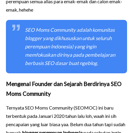
perempuan semua alias para emak-emak dan calon emak-
emak, hehehe
SEO Moms Community adalah komunitas
blogger yang dikhususkan untuk seluruh
perempuan Indonesia) yang ingin
memfokuskan dirinya pada pembelajaran
berbasis SEO dasar buat ngeblog.
Mengenal Founder dan Sejarah Berdirinya SEO
Moms Community
Ternyata SEO Moms Community (SEOMOC) ini baru
terbentuk pada Januari 2020 tahun lalu loh, waah ini sih
pencapaian yang luar biasa yaa. Belum dua tahun tapi sudah
banyak
blogger perempuan Indonesia
pada rebutan ingin