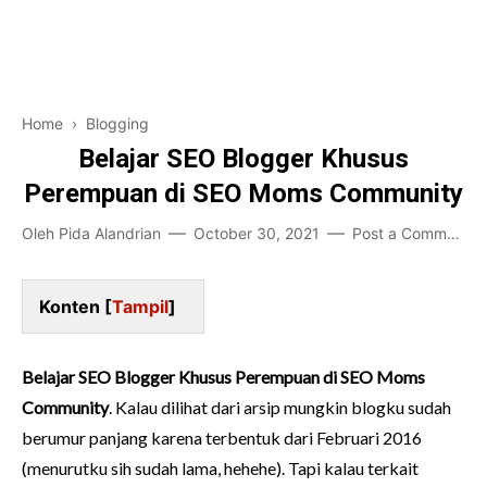
Pendidikan
Financial
Home and Living
Home
›
Blogging
Game-Teknologi
Belajar SEO Blogger Khusus
Perempuan di SEO Moms Community
Bisnis Karir
Oleh
Pida Alandrian
October 30, 2021
Post a Comment
Entertainment
Konten [
Tampil
]
Belajar SEO Blogger Khusus Perempuan di SEO Moms
Community
. Kalau dilihat dari arsip mungkin blogku sudah
berumur panjang karena terbentuk dari Februari 2016
(menurutku sih sudah lama, hehehe). Tapi kalau terkait