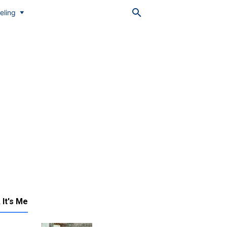
eling
, It's Me