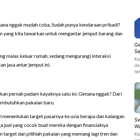
Gimana nggak mudah coba, Sudah punya kendaraan pribadi?
an yang kita tawarkan untuk mengantar jemput barang dan
Ge
Se
ang malas keluar rumah, sedang mengurangi interaksi
Ka
n jasa antar jemput ini.
da
te
k akan pernah padam kayaknya satu ini. Gimana nggak? Dari
membutuhkan pakaian baru.
l menentukan target pasarnya ke usia berapa dan kalangan
Sw
a jual yang cocok buat mereka dengan finansialnya
Wa
n target dan pilihlah pakaian yang memang lagi tren dan
Ka