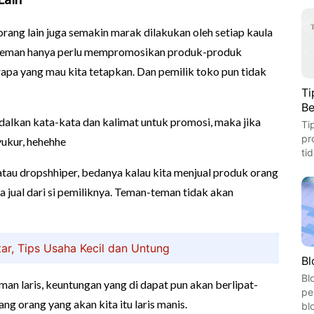
orang lain juga semakin marak dilakukan oleh setiap kaula
-teman hanya perlu mempromosikan produk-produk
apa yang mau kita tetapkan. Dan pemilik toko pun tidak
Ti
Be
dalkan kata-kata dan kalimat untuk promosi, maka jika
Ti
pr
yukur, hehehhe
ti
atau dropshhiper, bedanya kalau kita menjual produk orang
a jual dari si pemiliknya. Teman-teman tidak akan
ar, Tips Usaha Kecil dan Untung
Bl
Bl
man laris, keuntungan yang di dapat pun akan berlipat-
pe
ang orang yang akan kita itu laris manis.
bl