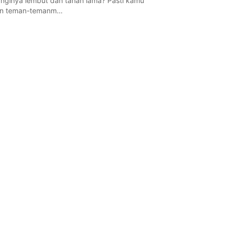
nginya lembut dan tahan lama? Pasti kamu
n teman-temanm…