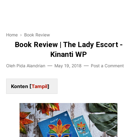
Pendidikan
Financial
Home and Living
Home
›
Book Review
Game-Teknologi
Book Review | The Lady Escort -
Kinanti WP
Bisnis Karir
Oleh
Pida Alandrian
May 19, 2018
Post a Comment
Entertainment
Konten [
Tampil
]