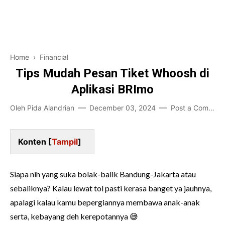
Pendidikan
Financial
Home and Living
Home
›
Financial
Game-Teknologi
Tips Mudah Pesan Tiket Whoosh di
Aplikasi BRImo
Bisnis Karir
Oleh
Pida Alandrian
December 03, 2024
Post a Comment
Entertainment
Konten [
Tampil
]
Siapa nih yang suka bolak-balik Bandung-Jakarta atau
sebaliknya? Kalau lewat tol pasti kerasa banget ya jauhnya,
apalagi kalau kamu bepergiannya membawa anak-anak
serta, kebayang deh kerepotannya 😅